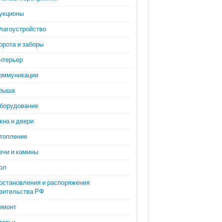
укционы
лагоустройство
орота и заборы
нтерьер
оммуникации
рыша
борудование
кна и двери
топление
ечи и камины
ол
остановления и распоряжения
вительства РФ
емонт