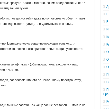
к температуре, влаге и механическим воздействиям, если
А
й вид вашей кухни.
Б
рабочих поверхностей и даже потолка сильно облегчит вам
В
лешниц позволит увидеть и удалить загрязнение.
И
К
ение. Центральное освещение подходит только для
К
тного и качественного приготовления пищи нужно нечто
О
О
весными шкафчиками (обычно располагающимися над
О
ке и чистке.
П
диодов, рассеивающих его по небольшому пространству,
П
овки.
П
Пра
Р
ад и лишние запахи. Так как у вас не ресторан — можно не