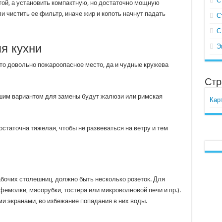
С
той, а установить компактную, но достаточно мощную
и чистить ее фильтр, иначе жир и копоть начнут падать
С
С
я кухни
Э
Это довольно пожароопасное место, да и чудные кружева
Стр
чшим вариантом для замены будут жалюзи или римская
Кар
статочна тяжелая, чтобы не развеваться на ветру и тем
абочих столешниц, должно быть несколько розеток. Для
емолки, мясорубки, тостера или микроволновой печи и пр.).
и экранами, во избежание попадания в них воды.