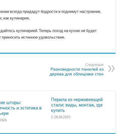
нии всегда придадут бодрости и поднимут настроение.
, как кулинария.
дайтесь кулинарией. Теперь поход на кухню не будет
ет приносить истинное удовольствие.
Следующая
Разновидности панелей из
дерева для облицовки стен
Перила из нержавеющей
ие шторы:
стали: виды, монтаж, где
ичность и эстетика в
купить
ьере
28.06.2025
.2026