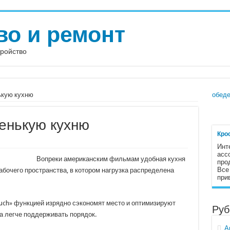
во и ремонт
тройство
ькую кухню
обеде
енькую кухню
Кро
Инт
асс
Вопреки американским фильмам удобная кухня
про
Все
бочего пространства, в котором нагрузка распределена
при
uch» функцией изрядно сэкономят место и оптимизируют
Руб
да легче поддерживать порядок.
А