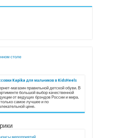
нном столе
ссовки Kapika для мальчиков в KidsHeels
ернет-магазин правильной детской обуви. В
ортименте большой выбор качественной
дукции от ведущих брэндов России и мира.
 только самое лучшее и по
влекательной цене.
рики
нонсы мероприятий