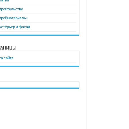
татьи
троительство
тройматериалы
кстерьер и фасад
аницы
та сайта