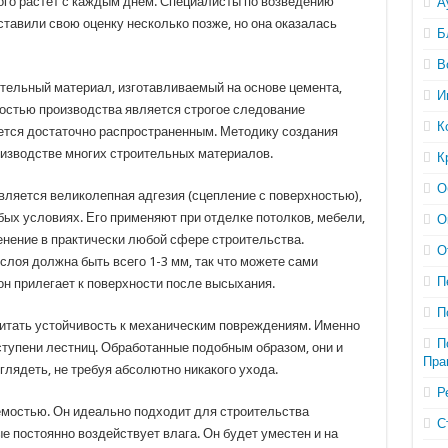
ого растет с каждым днем. Специалисты по возведению
А
ставили свою оценку несколько позже, но она оказалась
Б
В
ельный материал, изготавливаемый на основе цемента,
И
ностью производства является строгое следование
К
яется достаточно распространенным. Методику создания
изводстве многих строительных материалов.
К
О
ляется великолепная адгезия (сцепление с поверхностью),
бых условиях. Его применяют при отделке потолков, мебели,
О
енение в практически любой сфере строительства.
О
слоя должна быть всего 1-3 мм, так что можете сами
П
он прилегает к поверхности после высыхания.
П
итать устойчивость к механическим повреждениям. Именно
П
тупени лестниц. Обработанные подобным образом, они и
Пра
глядеть, не требуя абсолютно никакого ухода.
Р
мостью. Он идеально подходит для строительства
С
ые постоянно воздействует влага. Он будет уместен и на