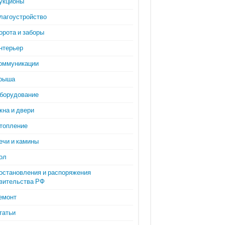
укционы
лагоустройство
орота и заборы
нтерьер
оммуникации
рыша
борудование
кна и двери
топление
ечи и камины
ол
остановления и распоряжения
вительства РФ
емонт
татьи