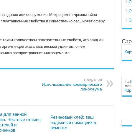
С
С
 на здание или сооружение. Микроцемент чрезвычайно
Э
эксплуатационные свойства и существенно расширяет сферу
т таким количеством положительных свойств, что вряд ли
Стр
е аргентинцев оказалось весьма удачным, о чем
Кар
инамика распространения микроцемента.
Следующая
На
h
Использование коммерческого
маши
линолеума
http
а для ванной
Резиновый клей: ваш
ин. Честные отзывы
надежный помощник в
ателей и
ремонте
очников