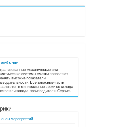
огиб с чпу
трализованные механические или
оматические системы смазки позволяют
ранять высокие показатели
изводительности. Все запасные части
тавляются в минимальные сроки со склада
оскве или завода-производителя. Сервис.
рики
нонсы мероприятий