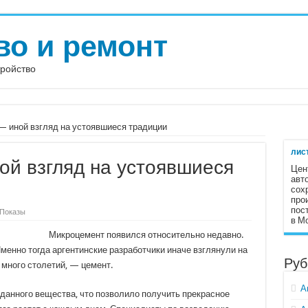
во и ремонт
тройство
 иной взгляд на устоявшиеся традиции
лист
й взгляд на устоявшиеся
Цен
авт
сох
про
пос
 Показы
в М
Микроцемент появился относительно недавно.
Именно тогда аргентинские разработчики иначе взглянули на
Руб
 много столетий, — цемент.
А
анного вещества, что позволило получить прекрасное