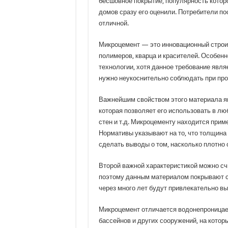
бесшовное покрытие, популярность котор
домов сразу его оценили. Потребители по
отличной.
Микроцемент — это инновационный строит
полимеров, кварца и красителей. Особен
технологии, хотя данное требование явл
нужно неукоснительно соблюдать при про
Важнейшим свойством этого материала яв
которая позволяет его использовать в лю
стен и т.д. Микроцементу находится прим
Нормативы указывают на то, что толщина 
сделать выводы о том, насколько плотно 
Второй важной характеристикой можно сч
поэтому данным материалом покрывают с
через много лет будут привлекательно вы
Микроцемент отличается водонепроницае
бассейнов и других сооружений, на котор