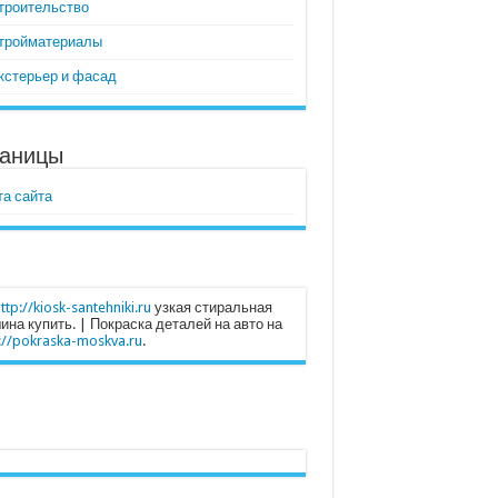
троительство
тройматериалы
кстерьер и фасад
аницы
та сайта
ttp://kiosk-santehniki.ru
узкая стиральная
на купить. | Покраска деталей на авто на
://pokraska-moskva.ru
.