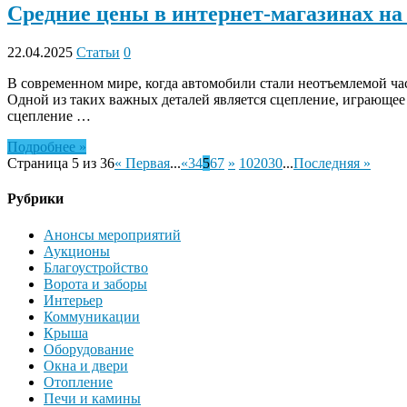
Средние цены в интернет-магазинах на 
22.04.2025
Статьи
0
В современном мире, когда автомобили стали неотъемлемой час
Одной из таких важных деталей является сцепление, играющее 
сцепление …
Подробнее »
Страница 5 из 36
« Первая
...
«
3
4
5
6
7
»
10
20
30
...
Последняя »
Рубрики
Анонсы мероприятий
Аукционы
Благоустройство
Ворота и заборы
Интерьер
Коммуникации
Крыша
Оборудование
Окна и двери
Отопление
Печи и камины