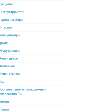
Аукционы
Благоустройство
орота и заборы
Интерьер
Коммуникации
Крыша
Оборудование
кна и двери
Отопление
Печи и камины
Пол
Постановления и распоряжения
вительства РФ
Ремонт
Статьи