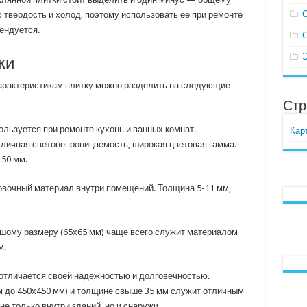
 твердость и холод, поэтому использовать ее при ремонте
ендуется.
ки
арактеристикам плитку можно разделить на следующие
Стр
льзуется при ремонте кухонь и ванных комнат.
Кар
личная светонепроницаемость, широкая цветовая гамма.
150 мм.
овочный материал внутри помещений. Толщина 5-11 мм,
шому размеру (65х65 мм) чаще всего служит материалом
м.
 отличается своей надежностью и долговечностью.
м до 450х450 мм) и толщине свыше 35 мм служит отличным
е только внутри зданий, но и снаружи.