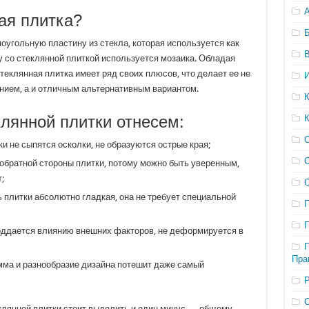
ая плитка?
оугольную пластину из стекла, которая используется как
В
 со стеклянной плиткой используется мозаика. Обладая
теклянная плитка имеет ряд своих плюсов, что делает ее не
ием, а и отличным альтернативным вариантом.
лянной плитки отнесем:
и не сыпятся осколки, не образуются острые края;
О
 обратной стороны плитки, потому можно быть уверенным,
;
ь плитки абсолютно гладкая, она не требует специальной
оддается влиянию внешних факторов, не деформируется в
Пра
мма и разнообразие дизайна потешит даже самый
клянной плитки стоит выделить и один минус — общему