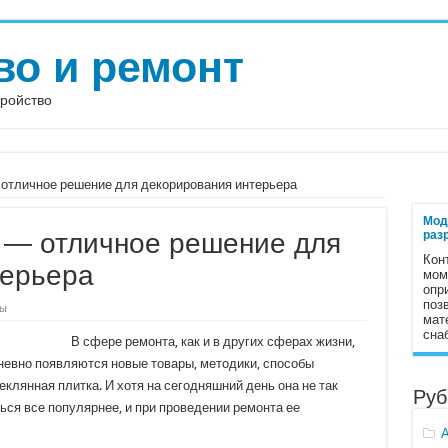
во и ремонт
тройство
 отличное решение для декорирования интерьера
Мод
 — отличное решение для
раз
Кон
терьера
мом
опр
поз
зы
мат
сна
В сфере ремонта, как и в других сферах жизни,
невно появляются новые товары, методики, способы
клянная плитка. И хотя на сегодняшний день она не так
Руб
ься все популярнее, и при проведении ремонта ее