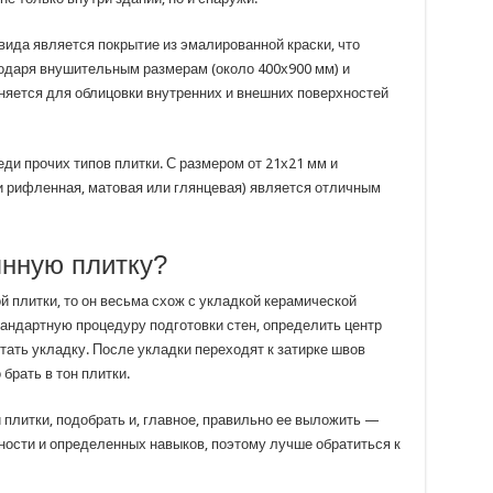
вида является покрытие из эмалированной краски, что
годаря внушительным размерам (около 400х900 мм) и
няется для облицовки внутренних и внешних поверхностей
и прочих типов плитки. С размером от 21х21 мм и
и рифленная, матовая или глянцевая) является отличным
янную плитку?
й плитки, то он весьма схож с укладкой керамической
тандартную процедуру подготовки стен, определить центр
итать укладку. После укладки переходят к затирке швов
брать в тон плитки.
плитки, подобрать и, главное, правильно ее выложить —
ости и определенных навыков, поэтому лучше обратиться к