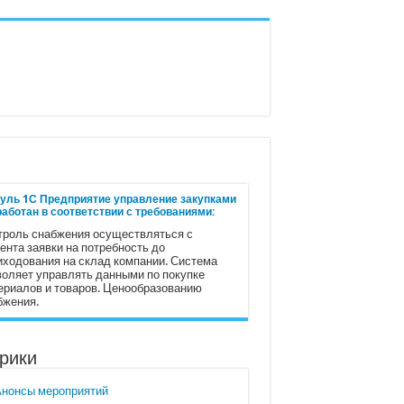
уль 1С Предприятие управление закупками
работан в соответствии с требованиями:
троль снабжения осуществляться с
ента заявки на потребность до
иходования на склад компании. Система
воляет управлять данными по покупке
ериалов и товаров. Ценообразованию
бжения.
рики
Анонсы мероприятий